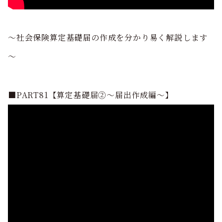
～社会保険算定基礎届の作成を分かり易く解説します
～
■PART81【算定基礎届②～届出作成編～】