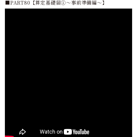
■PART80【算定基礎届①～事前準備編～】