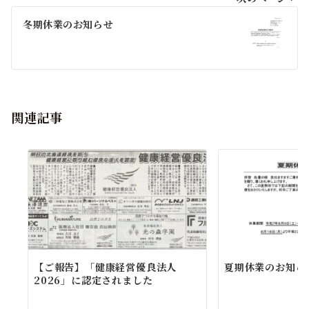
ナ
冬期休業のお知らせ
ビ
ゲ
ー
関連記事
シ
ョ
ン
【ご報告】「健康経営優良法人
夏期休業のお知ら
2026」に認定されました